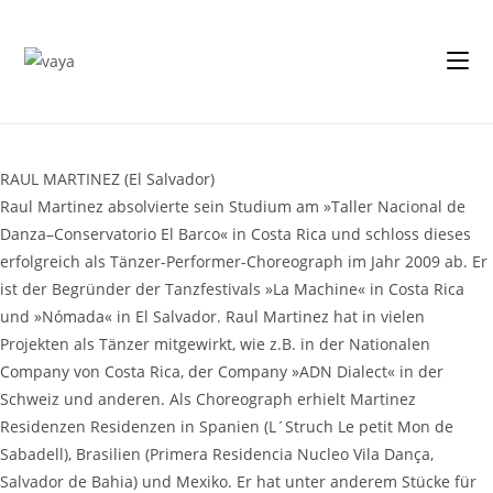
Zum
Inhalt
springen
RAUL MARTINEZ (El Salvador)
Raul Martinez absolvierte sein Studium am »Taller Nacional de
Danza–Conservatorio El Barco« in Costa Rica und schloss dieses
erfolgreich als Tänzer-Performer-Choreograph im Jahr 2009 ab. Er
ist der Begründer der Tanzfestivals »La Machine« in Costa Rica
und »Nómada« in El Salvador. Raul Martinez hat in vielen
Projekten als Tänzer mitgewirkt, wie z.B. in der Nationalen
Company von Costa Rica, der Company »ADN Dialect« in der
Schweiz und anderen. Als Choreograph erhielt Martinez
Residenzen Residenzen in Spanien (L´Struch Le petit Mon de
Sabadell), Brasilien (Primera Residencia Nucleo Vila Dança,
Salvador de Bahia) und Mexiko. Er hat unter anderem Stücke für